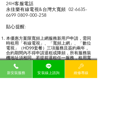
24H客服電話
永佳樂有線電視&台灣大寬頻
02-6635-
6699 0809-000
-258
​貼心提醒:
本優惠方案限寬頻上網服務新用戶申請，需同
時租用「有線電視」、「寬頻上網」、「數位
電視」（HD99套餐）三項服務且簽約兩年，
合約期間內不得申請退租或降頻，所有服務裝
機地址須相同。若提前退租任一服務，租用寬
頻上網120M以下方案，須補繳寬頻上網專案
設定費NT$2,600元，租用寬頻上網120M(含)
以上方案，須補繳寬頻上網專案設定費
新安裝服務
安裝線上諮詢
維修專線
NT$3,700元。。
用戶於合約期間內可免費收視服務商指定之
「數位頻道」，惟服務商保留數位頻道組內容
（包括但不限於頻道數量、頻道名稱或其它相
關服務）異動之權利。
若為各相關服務之新申辦用戶，須繳交「有線
電視」服務裝機費NT$500元、「寬頻上網」
服務裝機費NT$500元及寬頻上網服務設備保
證金NT$500元。上述保證金於本優惠方案相
關服務終止或合約期滿用戶不續約且用戶繳回
所有設備完整無誤後無息退還。
Wi-Fi免費用係用戶於租用寬頻上網服務期間