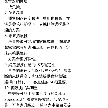
也會對網路造  
    成負擔。
7. 預算考量
    通常網路速度越快，費用也越高。在
滿足需求的前提下，依據預算選擇最合
適的方案。
8. 未來擴展性
    考量未來可能增加家庭成員、添購智
慧家電或有新應用出現，選擇具備一定
未來擴展性的  
    方案會更具彈性。
9. 網路服務供應商(ISP)穩定性
    再快的網速，若ISP服務不穩定，頻繁
斷線或延遲高，也無法提供良好體驗。
選擇口碑好、      客服佳的ISP很重要。
10. 實際測試與調整
    申辦後可利用測速工具（如Ookla 
Speedtest）檢視實際效能。若發現不
足，可考慮升級或     檢查家中路由器等