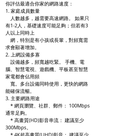
你評估最適合你家的網路速度：
1. 家庭成員數量
    人數越多，越需要高速網路。 如果只
有1-2人，基礎速度可能足夠；但若有3
人以上同時上  
    網，特別是有小孩或長輩，對頻寬需
求會顯著增加。
2. 上網設備多寡
    設備越多，頻寬越吃緊。 手機、電
腦、智慧電視、遊戲機、平板甚至智慧
家電都會佔用頻
    寬。多台設備同時使用，更快的網路
能確保流暢。
3. 主要網路用途
    * 網頁瀏覽、社群、郵件： 100Mbps
通常足夠。
    * 高畫質(HD)影音串流： 建議至少
300Mbps。
    * 4K超高畫質(UHD)影音： 建議至少