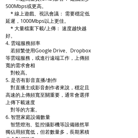
500Mbps或更高。
    * 線上遊戲、視訊會議： 需要穩定低
延遲，1000Mbps以上更佳。
    * 大量檔案下載/上傳： 速度越快越
好。
4. 雲端服務頻率
    若頻繁使用Google Drive、Dropbox
等雲端服務，或進行遠端工作，上傳頻
寬的需求會相   
    對較高。
5. 是否有影音直播/創作
    對直播主或影音創作者來說，穩定且
高速的上傳頻寬至關重要，通常會選擇
上傳下載速度   
    對等的方案。
6. 智慧家庭設備數量
    智慧燈泡、監控攝影機等設備雖然單
獨佔用頻寬低，但若數量多，長期累積