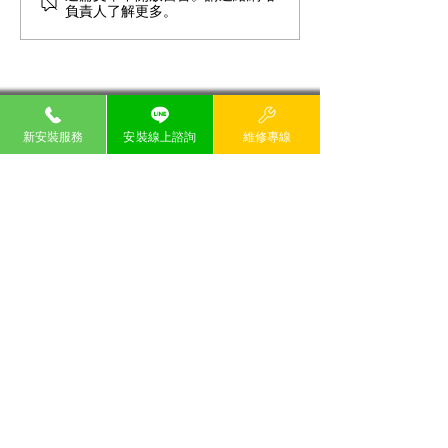
負責人了解更多。
網路穩定首選！新莊、林口、五
股、泰山住戶推薦申請台灣大寬頻
新安裝服務
安裝線上諮詢
維修專線
永佳樂有線電視 業務專員:賴明傳 授權網站
24H客服電話
永佳樂有線電視&台灣大寬頻
02-6635-
6699 0809-000
-258
​貼心提醒:
本優惠方案限寬頻上網服務新用戶申請，需同
時租用「有線電視」、「寬頻上網」、「數位
電視」（HD99套餐）三項服務且簽約兩年，
合約期間內不得申請退租或降頻，所有服務裝
機地址須相同。若提前退租任一服務，租用寬
頻上網120M以下方案，須補繳寬頻上網專案
設定費NT$2,600元，租用寬頻上網120M(含)