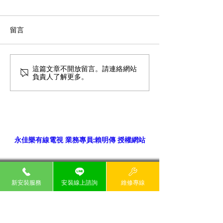
留言
這篇文章不開放留言。請連絡網站
負責人了解更多。
如何進行網路速度測試
永佳樂有線電視 業務專員:賴明傳 授權網站
24H客服電話
新安裝服務
安裝線上諮詢
維修專線
永佳樂有線電視&台灣大寬頻
02-6635-
6699 0809-000
-258
​貼心提醒: