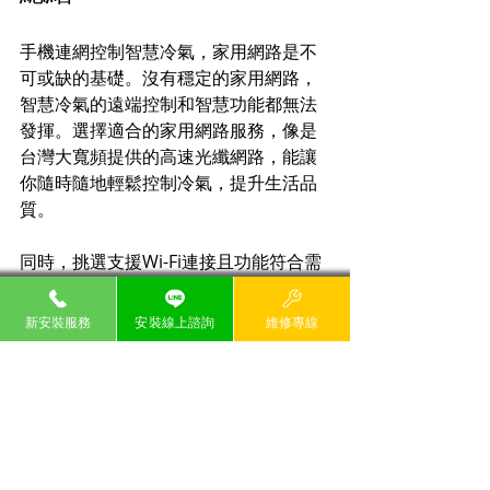
手機連網控制智慧冷氣，家用網路是不
可或缺的基礎。沒有穩定的家用網路，
智慧冷氣的遠端控制和智慧功能都無法
發揮。選擇適合的家用網路服務，像是
台灣大寬頻提供的高速光纖網路，能讓
你隨時隨地輕鬆控制冷氣，提升生活品
質。
同時，挑選支援Wi-Fi連接且功能符合需
求的智慧冷氣產品，像是Panasonic和
LG ThinQ系列，能讓你享受更智慧、更
新安裝服務
安裝線上諮詢
維修專線
節能的居家環境。
現在就檢查你家的網路狀況，考慮升級
家用網路，讓智慧冷氣真正成為你生活
的好幫手。