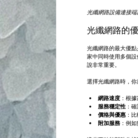
光纖網路設備連接端
光纖網路的
光纖網路的最大優點
家中同時使用多個設
說非常重要。
選擇光纖網路時，你
網路速度
：根據
服務穩定性
：確
價格與優惠
：比
附加服務
：例如