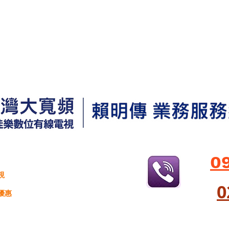
0
視
​
優惠