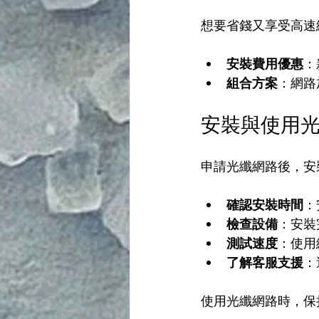
想要省錢又享受高速
安裝費用優惠
：
組合方案
：網路
安裝與使用
申請光纖網路後，安
確認安裝時間
：
檢查設備
：安裝
測試速度
：使用
了解客服支援
：
使用光纖網路時，保