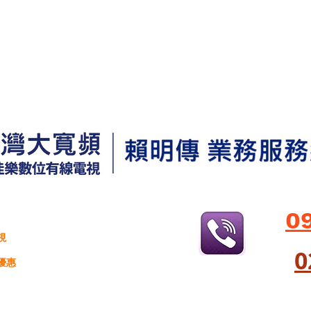
0
視
​
優惠