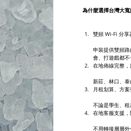
為什麼選擇台灣大寬
雙頻 Wi-Fi 
申裝提供雙頻路由
會、打遊戲都不
在地佈線完整，
新莊、林口、泰
月租划算、方案
不論是學生、租
在地客服支援，
不用轉接層層外