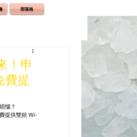
備
部落格
來！申
器免費提
煩惱？
提供雙頻 Wi-