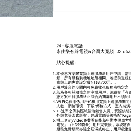
家用Wi-Fi的擺放位置讓網路更
穩定
24H客服電話
永佳樂有線電視&台灣大寬頻 02-6635-66
​貼心提醒:
本優惠方案限寬頻上網服務新用戶申請，需同
頻，所有服務裝機地址須相同。若提前退租任一
寬頻上網專案設定費NT$3,700元。。
用戶於合約期間內可免費收視服務商指定之
若為各相關服務之新申辦用戶，須繳交「有線電
惠方案相關服務終止或合約期滿用戶不續約
Wi-Fi免費用係用戶於租用寬頻上網服務
人數、網路環境、下載/傳輸方式、室內裝潢
1G速率之供裝區域請洽銷售人員，實際供
外頻寬等因素影響；建議電腦等級搭配1Gig
機上盒myVideo免費看係指新申辦本優惠
電視」（HD99套餐）用戶完裝後，系統將自動
服務免費期間亦隨之屆滿或終止，用戶欲繼