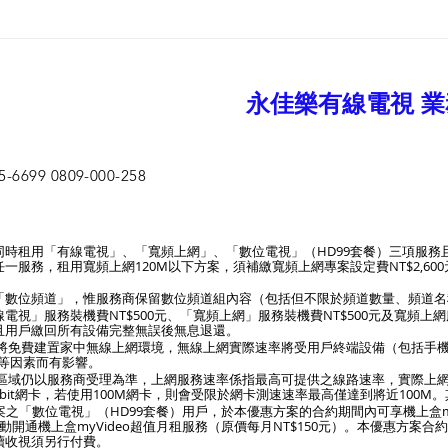
五股區家用網路比較與推薦
智慧
上網
永佳樂有線電視 業
99 0809-000-258
時租用「有線電視」、「寬頻上網」、「數位電視」（HD99套餐）三項服務
服務，租用寬頻上網120M以下方案，須補繳寬頻上網專案設定費NT$2,600
「數位頻道」，惟服務商保留數位頻道組內容（包括但不限於頻道數量、頻道名
視」服務裝機費NT$500元、「寬頻上網」服務裝機費NT$500元及寬頻上網
且用戶繳回所有設備完整無誤後無息退還。
期間將免費建置家中無線上網環境，無線上網實際速率將受用戶終端設備（包括手
等因素而有影響。
裝區域仍以服務商受理為準，上網服務速率係指最高可提供之線路速率，實際上
abit網卡，若使用100M網卡，則會受限於網卡測速速率最高僅達到將近100
方案之「數位電視」（HD99套餐）用戶，於本優惠方案的合約期間內可享機上盒m
開通機上盒myVideo超值月租服務（原價每月NT$150元）。本優惠方案合約
續收視須另行付費。