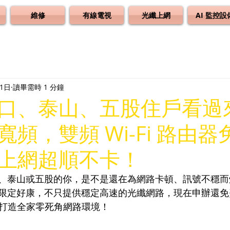
維修
有線電視
光纖上網
AI 監控設
21日
讀畢需時 1 分鐘
口、泰山、五股住戶看過
頻，雙頻 Wi-Fi 路由
上網超順不卡！
、泰山或五股的你，是不是還在為網路卡頓、訊號不穩而
限定好康，不只提供穩定高速的光纖網路，現在申辦還免費
鬆打造全家零死角網路環境！