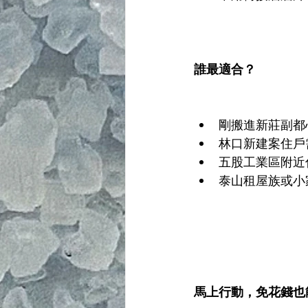
誰最適合？
剛搬進新莊副都
林口新建案住戶
五股工業區附近
泰山租屋族或小
馬上行動，免花錢也能升