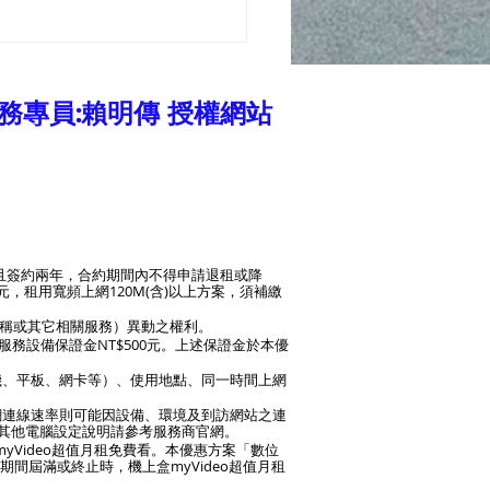
家庭網路：智慧居家光纖
的選購建議
務專員:賴明傳 授權網站
且簽約兩年，合約期間內不得申請退租或降
元，租用寬頻上網120M(含)以上方案，須補繳
稱或其它相關服務）異動之權利。
服務設備保證金NT$500元。上述保證金於本優
機、平板、網卡等）、使用地點、同一時間上網
網連線速率則可能因設備、環境及到訪網站之連
M。其他電腦設定說明請參考服務商官網。
yVideo超值月租免費看。本優惠方案「數位
期間屆滿或終止時，機上盒myVideo超值月租