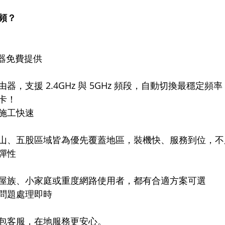
頻？
分享器免費提供
器，支援 2.4GHz 與 5GHz 頻段，自動切換最穩定頻
卡！
施工快速
山、五股區域皆為優先覆蓋地區，裝機快、服務到位，不
彈性
屋族、小家庭或重度網路使用者，都有合適方案可選
問題處理即時
包客服，在地服務更安心。