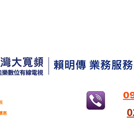
0
視
​
優惠