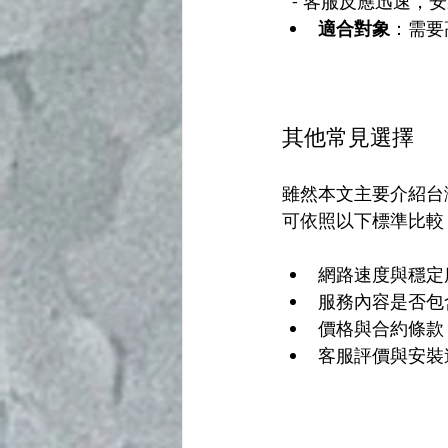
  - 客服反應迅速
適合對象
：需要
其他常見選擇
雖然本文主要介紹台
可依照以下標準比較
網路速度與穩定
服務內容是否包
價格與合約條款
客服評價與安裝