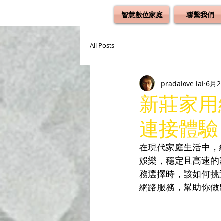
智慧數位家庭
聯繫我們
All Posts
pradalove lai
6月
新莊家用
連接體驗
在現代家庭生活中，
娛樂，穩定且高速的
務選擇時，該如何挑
網路服務，幫助你做