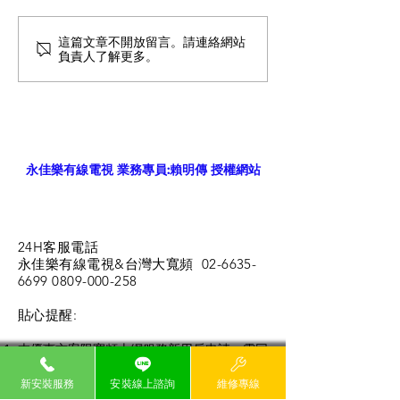
這篇文章不開放留言。請連絡網站
五股區家用網路比較與推
智慧家庭網路：
負責人了解更多。
薦
光纖上網的選購
永佳樂有線電視 業務專員:賴明傳 授權網站
24H客服電話
永佳樂有線電視&台灣大寬頻
02-6635-
6699 0809-000
-258
​貼心提醒:
本優惠方案限寬頻上網服務新用戶申請，需同
時租用「有線電視」、「寬頻上網」、「數位
電視」（HD99套餐）三項服務且簽約兩年，
新安裝服務
安裝線上諮詢
維修專線
合約期間內不得申請退租或降頻，所有服務裝