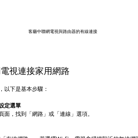
客廳中聯網電視與路由器的有線連接
網電視連接家用網路
，以下是基本步驟：
設定選單
頁面，找到「網路」或「連線」選項。