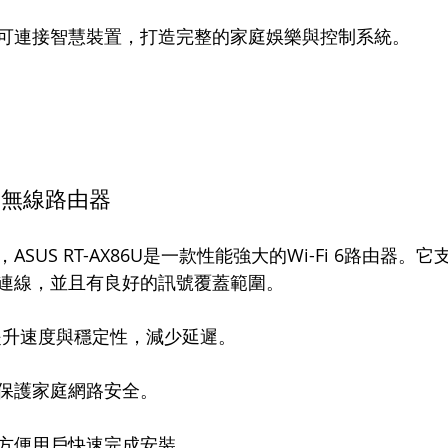
可連接智慧裝置，打造完整的家庭娛樂與控制系統。
6U 無線路由器
SUS RT-AX86U是一款性能強大的Wi-Fi 6路由器。
連線，並且有良好的訊號覆蓋範圍。
提升速度與穩定性，減少延遲。
保護家庭網路安全。
方便用戶快速完成安裝。