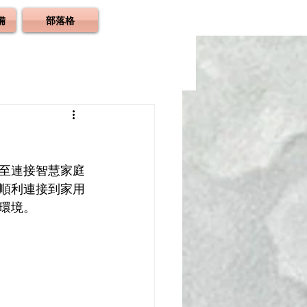
備
部落格
至連接智慧家庭
順利連接到家用
環境。