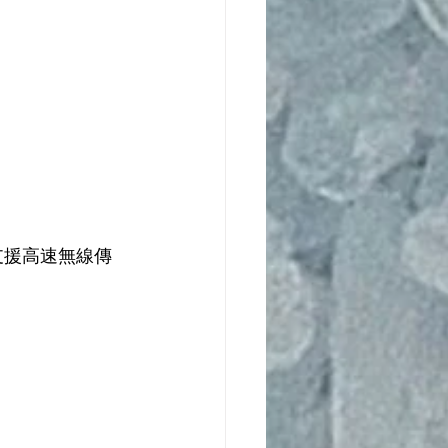
它支援高速無線傳