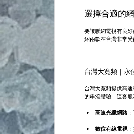
選擇合適的
要讓聯網電視有良好
紹兩款在台灣非常受
台灣大寬頻｜永
台灣大寬頻提供高速
的串流體驗。這套服
高速光纖網路
：
數位有線電視
：