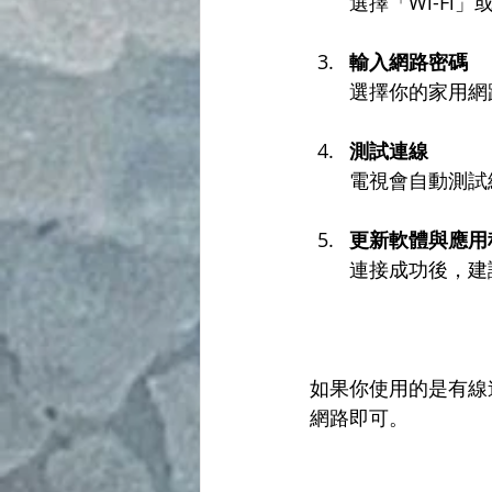
選擇「Wi-Fi
輸入網路密碼
選擇你的家用網
測試連線
電視會自動測試
更新軟體與應用
連接成功後，建
如果你使用的是有線連
網路即可。