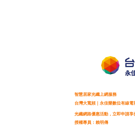
智慧居家光纖上網服務
台灣大寬頻｜永佳樂數位有線電
光纖網路優惠活動，立即申請享
授權專員：賴明傳