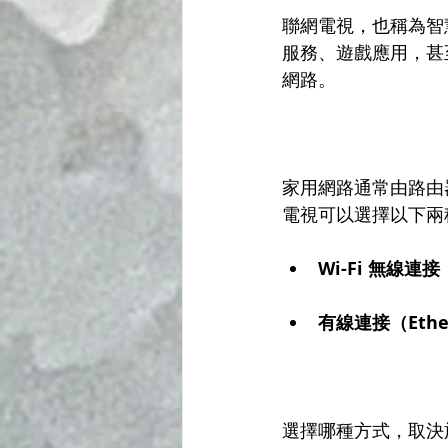
聯網電視，也稱為智
服務、遊戲應用，甚
網路。
家用網路通常由路由
電視可以選擇以下兩
Wi-Fi 無線連接
有線連接（Ethe
選擇哪種方式，取決