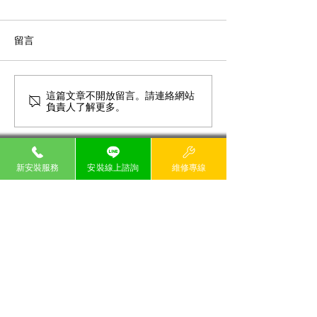
留言
這篇文章不開放留言。請連絡網站
五股區家用網路比較與推
智慧家庭網路：
負責人了解更多。
薦
光纖上網的選購
新安裝服務
安裝線上諮詢
維修專線
永佳樂有線電視 業務專員:賴明傳 授權網站
24H客服電話
永佳樂有線電視&台灣大寬頻
02-6635-
6699 0809-000
-258
​貼心提醒: