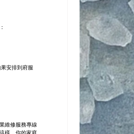
：
如果安排到府服
業維修服務專線
這樣，你的家庭