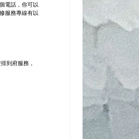
個電話，你可以
修服務專線有以
安排到府服務，