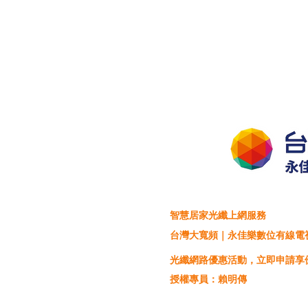
智慧居家光纖上網服務
台灣大寬頻｜永佳樂數位有線電
光纖網路優惠活動，立即申請享
授權專員：賴明傳