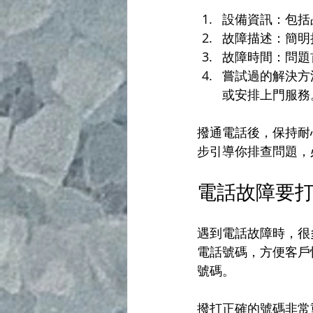
設備資訊：包括
故障描述：簡明
故障時間：問題
嘗試過的解決方
或安排上門服務
撥通電話後，保持耐
步引導你排查問題，
電話故障要
遇到電話故障時，很
電話號碼，方便客戶
號碼。
撥打正確的號碼非常