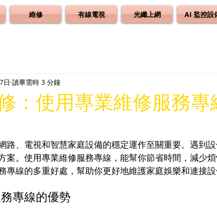
維修
有線電視
光纖上網
AI 監控設
27日
讀畢需時 3 分鐘
修：使用專業維修服務專
網路、電視和智慧家庭設備的穩定運作至關重要。遇到設
方案。使用專業維修服務專線，能幫你節省時間，減少煩
務專線的多重好處，幫助你更好地維護家庭娛樂和連接設
服務專線的優勢