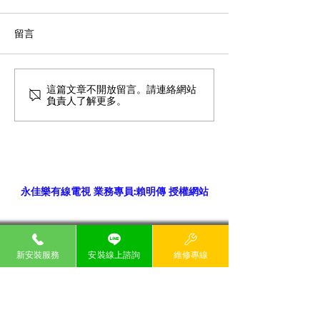
留言
這篇文章不開放留言。請連絡網站
負責人了解更多。
無線家用網路設置：提高連接速度
和安全性
永佳樂有線電視 業務專員:賴明傳 授權網站
24H客服電話
新安裝服務
安裝線上諮詢
維修專線
永佳樂有線電視&台灣大寬頻
02-6635-
6699 0809-000
-258
​貼心提醒: