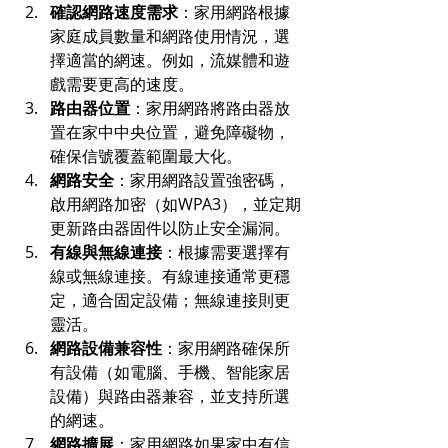
確認網路速度需求
：家用網路根據
家庭成員數量和網路使用情況，選
擇適當的網速。例如，流媒體和遊
戲需要更高的速度。
路由器位置
：家用網路將路由器放
置在家中中央位置，避免障礙物，
確保信號覆蓋範圍最大化。
網路安全
：家用網路設置強密碼，
啟用網路加密（如WPA3），並定期
更新路由器固件以防止安全漏洞。
有線與無線連接
：根據需要選擇有
線或無線連接。有線連接通常更穩
定，適合固定設備；無線連接則更
靈活。
網路設備兼容性
：家用網路確保所
有設備（如電腦、手機、智能家居
設備）與路由器兼容，並支持所選
的網速。
網路擴展
：家用網路如果家中有信