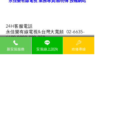
永佳樂有線電視 業務專員:賴明傳 授權網站
24H客服電話
永佳樂有線電視&台灣大寬頻
02-6635-
6699 0809-000
-258
​貼心提醒:
新安裝服務
安裝線上諮詢
維修專線
本優惠方案限寬頻上網服務新用戶申請，需同
時租用「有線電視」、「寬頻上網」、「數位
電視」（HD99套餐）三項服務且簽約兩年，
合約期間內不得申請退租或降頻，所有服務裝
機地址須相同。若提前退租任一服務，租用寬
頻上網120M以下方案，須補繳寬頻上網專案
設定費NT$2,600元，租用寬頻上網120M(含)
以上方案，須補繳寬頻上網專案設定費
NT$3,700元。。
用戶於合約期間內可免費收視服務商指定之
「數位頻道」，惟服務商保留數位頻道組內容
（包括但不限於頻道數量、頻道名稱或其它相
關服務）異動之權利。
若為各相關服務之新申辦用戶，須繳交「有線
電視」服務裝機費NT$500元、「寬頻上網」
服務裝機費NT$500元及寬頻上網服務設備保