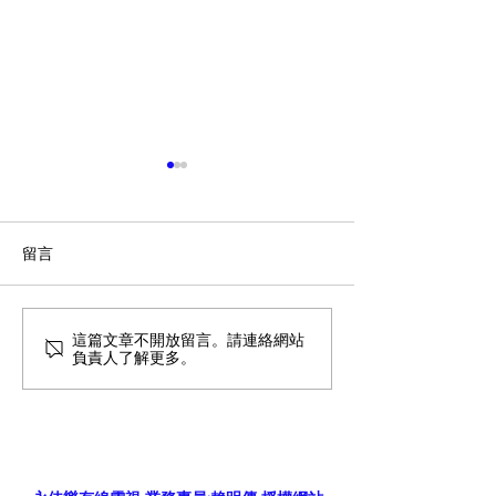
留言
這篇文章不開放留言。請連絡網站
五股區家用網路比較與推
智慧家庭網路：
負責人了解更多。
薦
光纖上網的選購