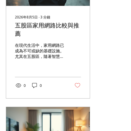
心點，能讓訊號均勻分布到
各個角落。避免放在角落或
靠近牆邊，這樣訊號會被限
2026年8月5日
∙
3
分鐘
制在一側。 2. 遠離金屬物
五股區家用網路比較與推
品和電子設備 金屬會反射或
吸收Wi-Fi訊號，像是冰
薦
箱、微波爐、音響等都會干
擾訊號。電子設備也會產生
在現代生活中，家用網路已
電磁波，影響Wi-Fi穩定
成為不可或缺的基礎設施。
性。 3. 放在高處 將路由器
尤其在五股區，隨著智慧家
放在桌面或架子上，比放在
庭和數位娛樂需求的增加，
地板上效果好。高處能讓訊
選擇一個穩定且高速的網路
號更廣泛地傳播。 4. 避免
服務變得非常重要。本文將
封閉空間 不要把路由器放在
帶你了解五股區家用網路的
櫃子裡或密閉的抽屜中，這
主要選擇，並比較不同方案
0
0
會大幅降低訊號強度。...
的優缺點，幫助你找到最適
合的網路服務。 五股區家用
網路的需求與挑戰 五股區的
家庭網路需求多元，從日常
瀏覽、線上學習，到4K影片
串流和多人線上遊戲，都需
要穩定且快速的網路連線。
除此之外，智慧家庭設備的