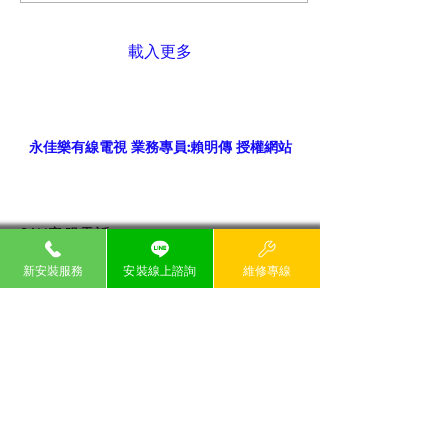
購建議，幫助你做出明智的
決定。 了解智慧家庭網路的
需求 首先，你需要明確自己
載入更多
的網路需求。智慧家庭網路
不僅是上網速度的問題，更
關乎整體的連接穩定性和覆
蓋範圍。你應該考慮以下幾
點： 使用設備數量：家中有
永佳樂有線電視 業務專員:賴明傳 授權網站
多少台智慧裝置同時連網？
手機、電腦、智慧音箱、監
控攝影機等都會佔用頻寬。
網路用途：主要是瀏覽網
24H客服電話
頁、影音串流、線上遊戲還
永佳樂有線電視&台灣大寬頻
02-6635-
是遠端工作？不同用途對速
6699 0809-000
-258
新安裝服務
安裝線上諮詢
維修專線
度和延遲的要求不同。 家庭
空間大小：大坪數住宅需要
​貼心提醒:
更強的訊號覆蓋，可能需要
搭配多個無線基地台或
本優惠方案限寬頻上網服務新用戶申請，需同
Mesh網路系統。 了解這些
時租用「有線電視」、「寬頻上網」、「數位
需求後，你才能針對性地選
電視」（HD99套餐）三項服務且簽約兩年，
擇適合的光纖上網方案。
合約期間內不得申請退租或降頻，所有服務裝
Eye-level view of a
機地址須相同。若提前退租任一服務，租用寬
頻上網120M以下方案，須補繳寬頻上網專案
modern living room with
設定費NT$2,600元，租用寬頻上網120M(含)
multiple smart home