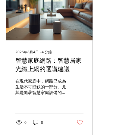
普及，也讓網路的覆蓋範圍
和連接品質成為考量重點。
在選擇家用網路時，你會面
臨以下挑戰： 網路速度是否
足夠支援多設備同時使用？
網路穩定性如何，是否容易
斷線？ 服務價格是否合理，
是否有隱藏費用？ 是否提供
整合的數位有線電視和智慧
2026年8月4日
∙
4
分鐘
家庭方案？ 客服與技術支援
智慧家庭網路：智慧居家
是否方便且有效？ 了解這些
需求和挑戰後，我們來看看
光纖上網的選購建議
五股區目前主流的家用網路
服務。 五股區主要家用網路
在現代家庭中，網路已成為
服務比較 台灣大寬頻的優勢
生活不可或缺的一部分。尤
台灣大寬頻提供最高1Gbps
其是隨著智慧家庭設備的普
的光纖網路，適合需要高速
及，穩定且高速的網路連接
下載和上傳的用戶。它同時
變得更加重要。選擇合適的
提供數位有線電視和智慧家
光纖上網方案，能夠提升整
庭解決方案，讓你可以一站
體使用體驗，讓你享受流暢
式管理家庭娛樂和網路連
的影音串流、快速的下載速
0
0
接。這對於追求高品質影音
度以及穩定的連線品質。本
體驗和智慧家居控制的家庭
文將分享智慧家庭網路的選
非常合適。 ...