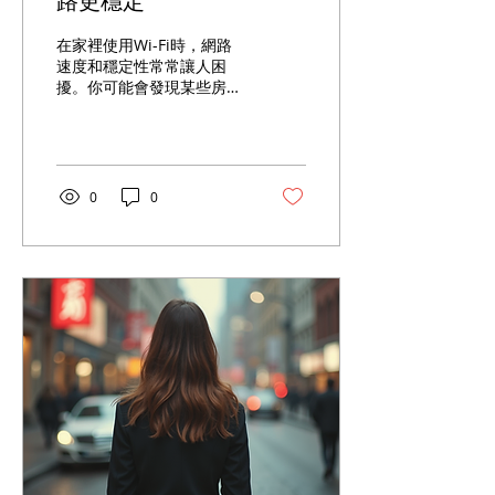
路更穩定
在家裡使用Wi-Fi時，網路
速度和穩定性常常讓人困
擾。你可能會發現某些房間
訊號很弱，甚至連不上網。
這往往不是因為網路本身有
問題，而是Wi-Fi路由器擺
放的位置不理想。選對位
置，能讓整個家裡的網路覆
0
0
蓋更均勻，速度更快。 我會
分享一些實用的擺放技巧，
幫助你改善家中Wi-Fi訊
號。並且介紹兩款在台灣很
受歡迎的路由器，讓你了解
如何選擇適合自己家的設
備。 選擇Wi-Fi路由器擺放
位置的基本原則 Wi-Fi訊號
是透過無線電波傳播的，這
些波會被牆壁、家具甚至家
電阻擋或干擾。擺放位置不
當，會讓訊號變弱，影響上
網體驗。 1. 放在家中中央
位置 將路由器放在家裡的中